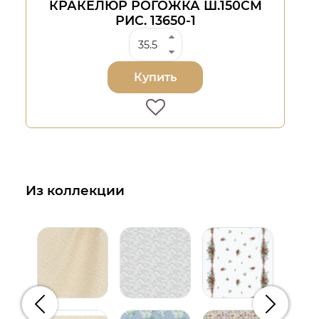
КРАКЕЛЮР РОГОЖКА Ш.150СМ
РИС. 13650-1
Купить
Из коллекции
Предыдущий
Следую