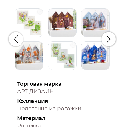
Предыдущий
Следую
Торговая марка
АРТ ДИЗАЙН
Коллекция
Полотенца из рогожки
Материал
Рогожка