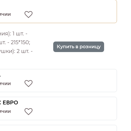
ичии
): 1 шт. -
т. - 215*150;
Купить в розницу
шки): 2 шт. -
.
ичии
 С ЕВРО
ичии