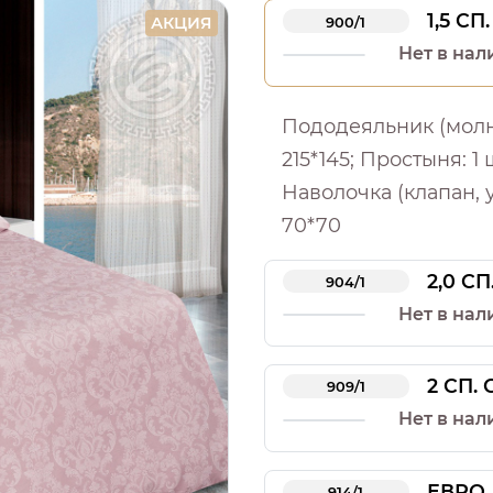
1,5 СП.
АКЦИЯ
900/1
Нет в нал
Пододеяльник (молния
215*145; Простыня: 1 ш
Наволочка (клапан, у
70*70
2,0 СП
904/1
Нет в нал
2 СП.
909/1
Нет в нал
ЕВРО
914/1